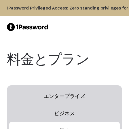
Skip to Main Content
1Password Privileged Access: Zero standing privileges fo
料金とプラン
エンタープライズ
ビジネス