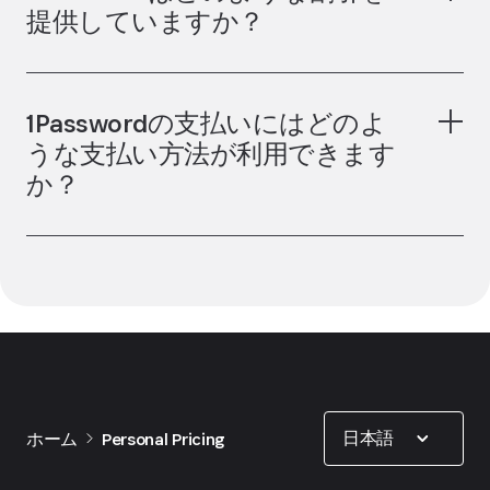
提供していますか？
パスワードマネージャー
非営利団体
ジャーナリスト
1Passwordの支払いにはどのよ
うな支払い方法が利用できます
お
か？
問い合わせ
データ漏洩
ACHによる銀行口座からの口座振替
（米国の銀
行口座でのみ利用可能）
Visa、Mastercard、American Express、
Discover、Diners Club、UnionPay、JCBなどの
Show options
クレジットカード
日本語
ホーム
Personal Pricing
1Password ギフトカード（アカウントが
1Password.com
で有効化されている場合）