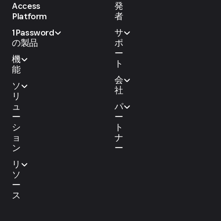
Access
発
Platform
者
1Password
サ
の製品
ポ
ー
機
ト
能
会
ソ
社
リ
ュ
パ
ー
ー
シ
ト
ョ
ナ
ン
ー
リ
ソ
ー
ス