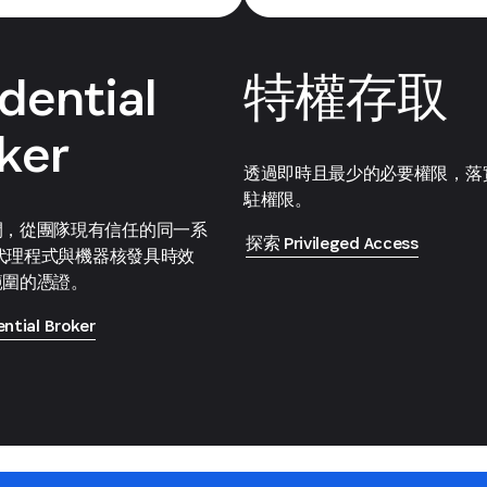
dential
特權存取
ker
透過即時且最少的必要權限，落
駐權限。
間，從團隊現有信任的同一系
探索 Privileged Access
I 代理程式與機器核發具時效
範圍的憑證。
tial Broker