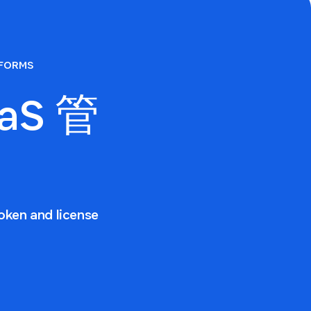
TFORMS
aS 管
oken and license