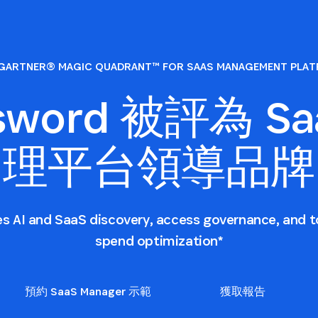
GARTNER® MAGIC QUADRANT™ FOR SAAS MANAGEMENT PLA
ssword 被評為 Sa
理平台領導品牌
es AI and SaaS discovery, access governance, and t
spend optimization*
預約 SaaS Manager 示範
獲取報告