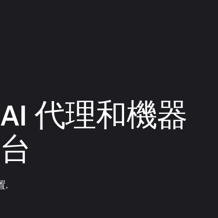
AI 代理和機器
平台
置.