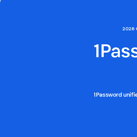
2026 
1Pa
1Password unifi