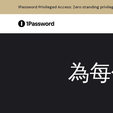
Skip to Main Content
1Password Privileged Access: Zero standing privile
為每