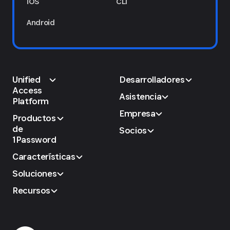
iOS
CLI
Android
Unified
Desarrolladores
Access
Asistencia
Platform
Empresa
Productos
de
Socios
1Password
Características
Soluciones
Recursos