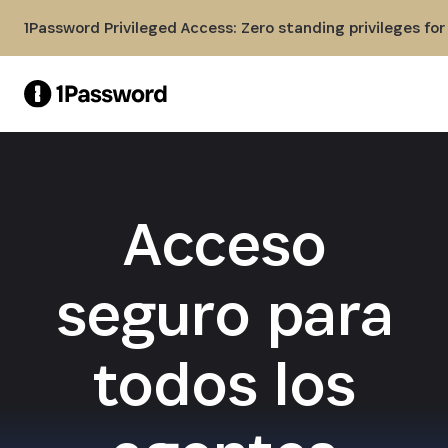
Skip to Main Content
1Password Privileged Access: Zero standing privileges fo
Acceso
seguro para
todos los