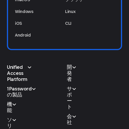
Windows
Linux
iOS
CLI
Android
Unified
開
Access
発
Platform
者
1Password
サ
の製品
ポ
ー
機
ト
能
会
ソ
社
リ