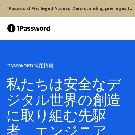
Skip to Main Content
1Password Privileged Access: Zero standing privileges fo
1PASSWORD 採用情報
私たちは安全なデ
ジタル世界の創造
に取り組む先駆
者、エンジニア、