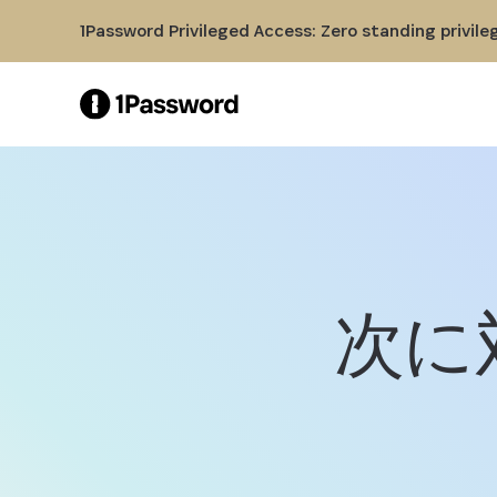
Skip to Main Content
1Password Privileged Access: Zero standing privile
次に対