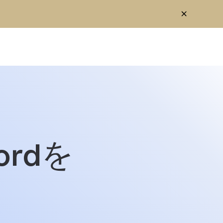
ordを
ンロード