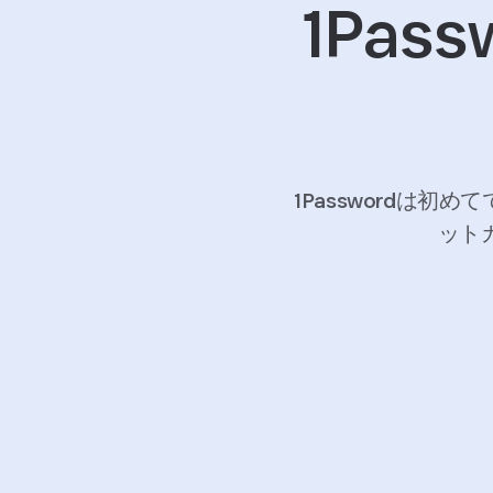
1Pass
1Passwordは初め
ット