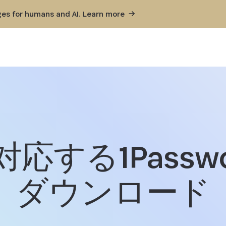
ges for humans and AI. Learn
more
応する1Passw
Windows用1Passwordをダウ
ダウンロード