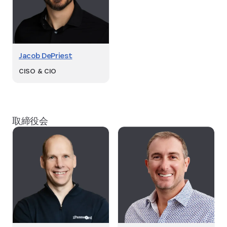
Jacob DePriest
CISO & CIO
取締役会