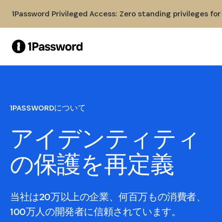
Skip to Main Content
1Password Privileged Access: Zero standing privileges fo
1PASSWORDについて
アイデンティティ
の保護を再定義
当社は20万以上の企業、何百万もの消費者、
100万人の開発者に信頼されています。