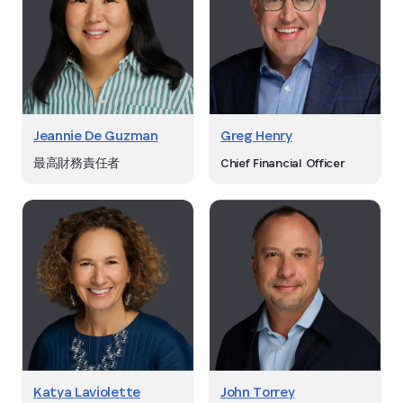
Jeannie De Guzman
Greg Henry
最高財務責任者
Chief Financial Officer
Katya Laviolette
John Torrey