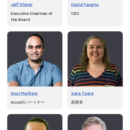
Jeff Shiner
David Faugno
Executive Chairman of
CEO
the Board
Arun Mathew
Sara Teare
Accel社パートナー
創業者