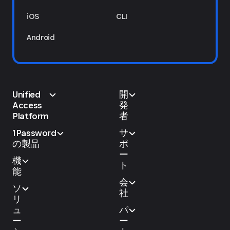
iOS
CLI
Android
Unified
開
Access
発
Platform
者
1Password
サ
の製品
ポ
ー
機
ト
能
会
ソ
社
リ
ュ
パ
ー
ー