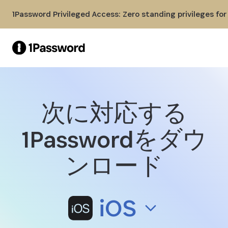
Skip to Main Content
1Password Privileged Access: Zero standing privileges fo
次に対応する
iOS用1Passwordをダウンロー
1Passwordをダウ
ンロード
iOS