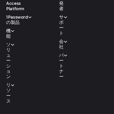
Access
発
Platform
者
1Password
サ
の製品
ポ
ー
機
ト
能
会
ソ
社
リ
ュ
パ
ー
ー
シ
ト
ョ
ナ
ン
ー
リ
ソ
ー
ス