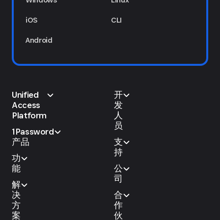
iOS
CLI
Android
Unified
开
Access
发
Platform
人
员
1Password
产品
支
持
功
能
公
司
解
决
合
方
作
案
伙