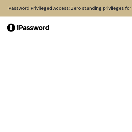
Skip to Main Content
1Password Privileged Access: Zero standing privileges fo
UNIFIED ACCESS 平台
面向人类、AI 智能
体和机器的身份安
全