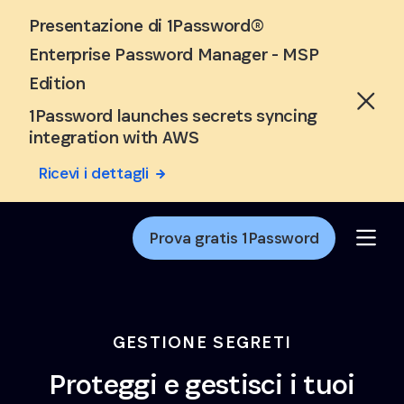
Skip to Main Content
Presentazione di 1Password®
Enterprise Password Manager - MSP
Edition
1Password launches secrets syncing
integration with AWS
Ricevi i dettagli
Prova gratis 1Password
GESTIONE SEGRETI
Proteggi e gestisci i tuoi