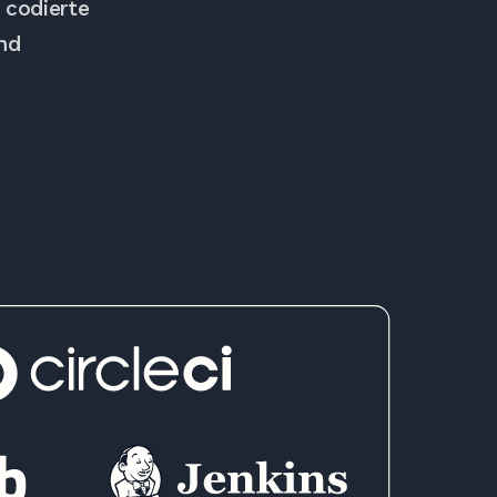
 codierte
nd