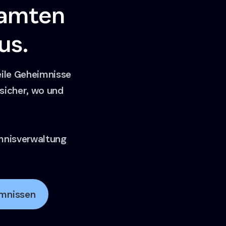
samten
us.
eile Geheimnisse
sicher, wo und
imnisverwaltung
imnissen