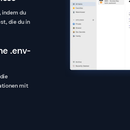
, indem du
t, die du in
ne .env-
die
ationen mit