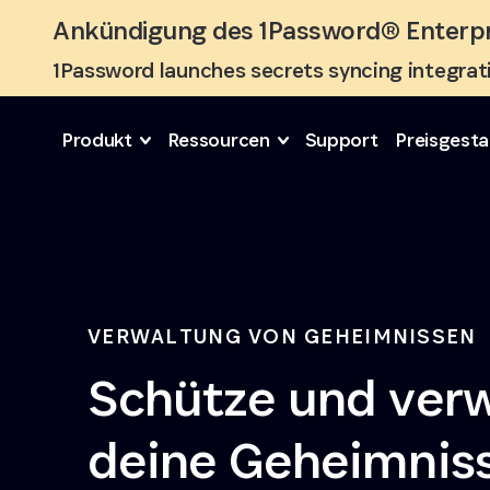
Skip to Main Content
Ankündigung des 1Password® Enterpr
1Password launches secrets syncing integra
Produkt
Ressourcen
Support
Preisgesta
VERWALTUNG VON GEHEIMNISSEN
Schütze und verw
deine Geheimnis