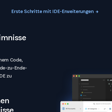
Erste Schritte mit IDE-Erweiterungen
imnisse
inem Code,
nde-zu-Ende-
IDE zu
nen
isse