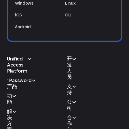
Windows
Linux
iOS
CLI
Android
Unified
开
Access
发
Platform
人
员
1Password
产品
支
持
功
能
公
司
解
决
合
方
作