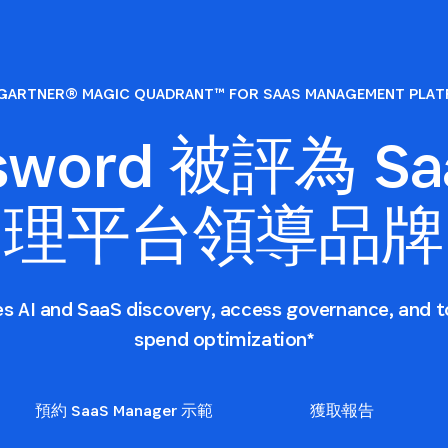
GARTNER® MAGIC QUADRANT™ FOR SAAS MANAGEMENT PLA
ssword 被評為 Sa
理平台領導品牌
es AI and SaaS discovery, access governance, and t
spend optimization*
預約 SaaS Manager 示範
獲取報告