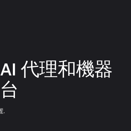
AI 代理和機器
平台
置.