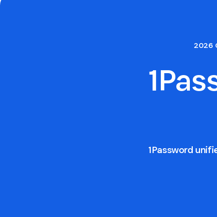
2026 
1Pa
1Password unifi