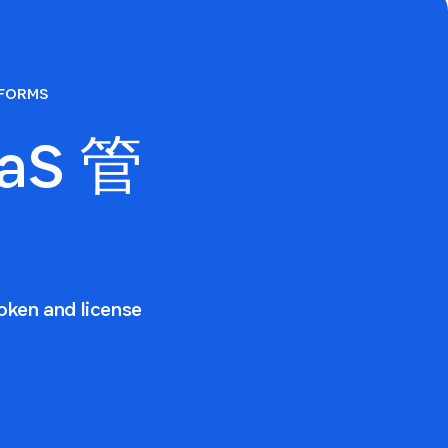
TFORMS
aS 管
oken and license