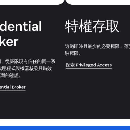
dential
特權存取
ker
透過即時且最少的必要權限，落
駐權限。
間，從團隊現有信任的同一系
探索 Privileged Access
I 代理程式與機器核發具時效
範圍的憑證。
tial Broker