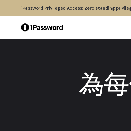
Skip to Main Content
1Password Privileged Access: Zero standing privile
為每