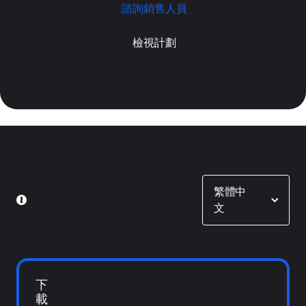
諮詢銷售人員
檢視計劃
Show options
繁體中
文
下
載