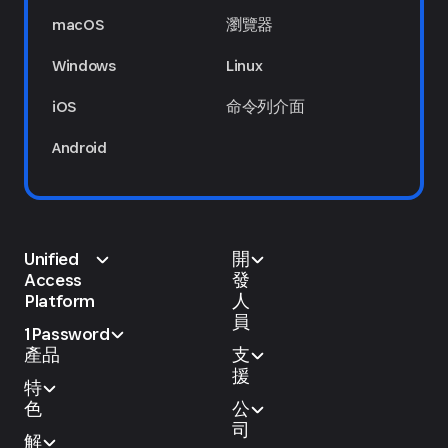
macOS
瀏覽器
Windows
Linux
iOS
命令列介面
Android
Unified
開
Access
發
Platform
人
員
1Password
產品
支
援
特
色
公
司
解