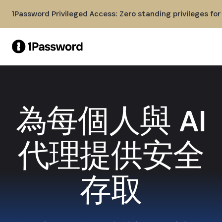
Skip to Main Content
1Password Privileged Access: Zero standing privileges fo
為每個人與 AI
代理提供安全
存取