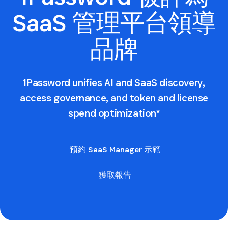
SaaS 管理平台領導
品牌
1Password unifies AI and SaaS discovery,
access governance, and token and license
spend optimization*
預約 SaaS Manager 示範
獲取報告