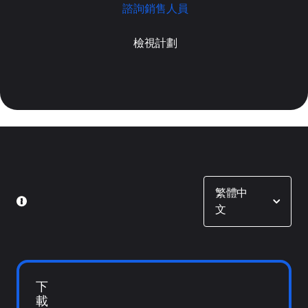
諮詢銷售人員
檢視計劃
Show options
繁體中
文
下
載