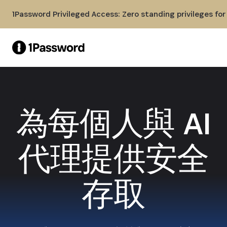
Skip to Main Content
1Password Privileged Access: Zero standing privileges fo
為每個人與 AI
代理提供安全
存取