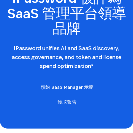
SaaS 管理平台領導
品牌
1Password unifies AI and SaaS discovery,
access governance, and token and license
spend optimization*
預約 SaaS Manager 示範
獲取報告