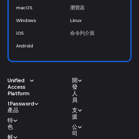
macOS
瀏覽器
Windows
Linux
iOS
命令列介面
Android
Unified
開
Access
發
Platform
人
員
1Password
產品
支
援
特
色
公
司
解