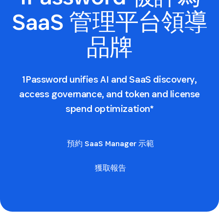
SaaS 管理平台領導
品牌
1Password unifies AI and SaaS discovery,
access governance, and token and license
spend optimization*
預約 SaaS Manager 示範
獲取報告