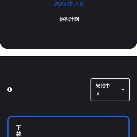
諮詢銷售人員
檢視計劃
Show options
繁體中
文
下
載