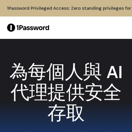
Skip to Main Content
1Password Privileged Access: Zero standing privileges fo
為每個人與 AI
代理提供安全
存取