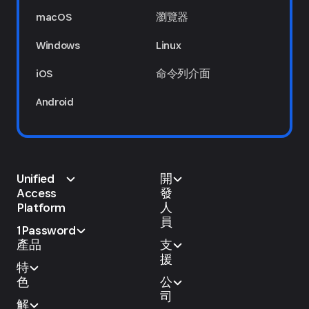
macOS
瀏覽器
Windows
Linux
iOS
命令列介面
Android
Unified
開
Access
發
Platform
人
員
1Password
產品
支
援
特
色
公
司
解