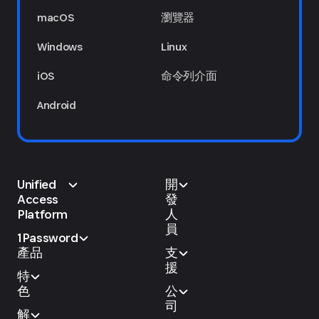
macOS
瀏覽器
Windows
Linux
iOS
命令列介面
Android
Unified
開
Access
發
Platform
人
員
1Password
產品
支
援
特
色
公
司
解