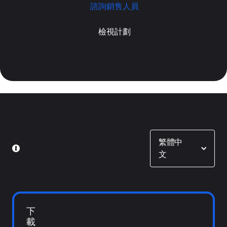
諮詢銷售人員
檢視計劃
Show options
繁體中
文
下
載