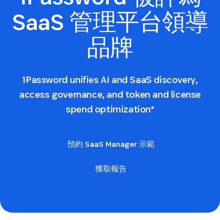
SaaS 管理平台領導
品牌
1Password unifies AI and SaaS discovery,
access governance, and token and license
spend optimization*
預約 SaaS Manager 示範
獲取報告