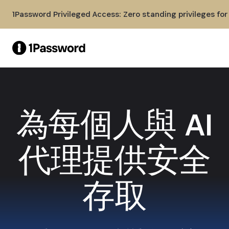
Skip to Main Content
1Password Privileged Access: Zero standing privileges fo
為每個人與 AI
代理提供安全
存取