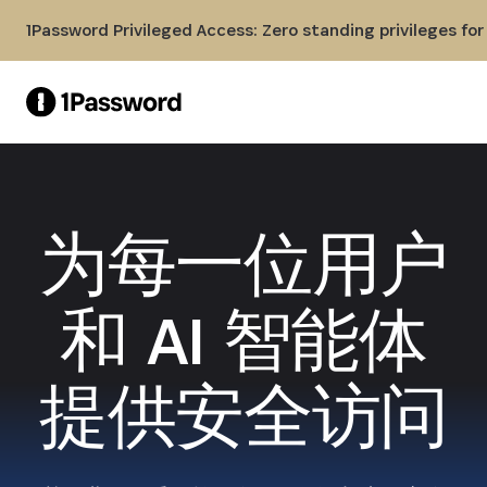
Skip to Main Content
1Password Privileged Access: Zero standing privileges fo
为每一位用户
和 AI 智能体
提供安全访问