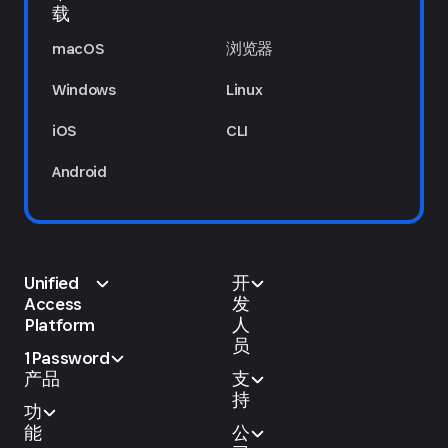
载
macOS
浏览器
Windows
Linux
iOS
CLI
Android
Unified
开
Access
发
Platform
人
员
1Password
产品
支
持
功
能
公