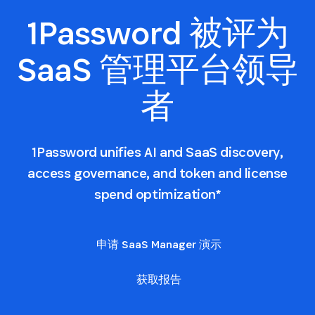
1Password 被评为
SaaS 管理平台领导
者
1Password unifies AI and SaaS discovery,
access governance, and token and license
spend optimization*
申请 SaaS Manager 演示
获取报告