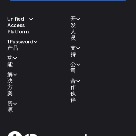
Unified
开
Access
发
Platform
人
员
1Password
产品
支
持
功
能
公
司
解
决
合
方
作
案
伙
伴
资
源