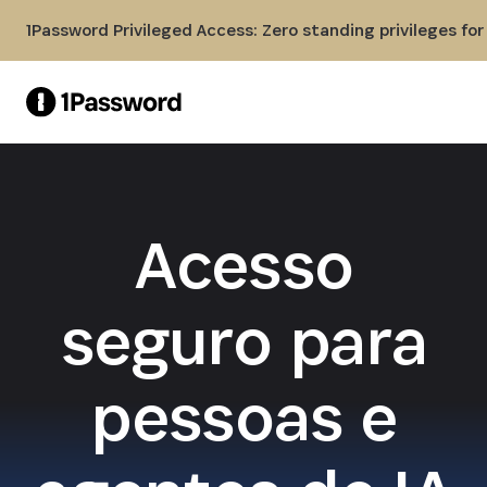
Skip to Main Content
1Password Privileged Access: Zero standing privileges fo
Acesso
seguro para
pessoas e