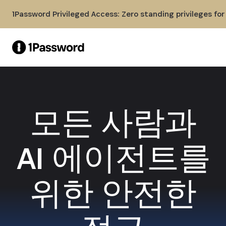
Skip to Main Content
1Password Privileged Access: Zero standing privileges fo
모든 사람과
AI 에이전트를
위한 안전한