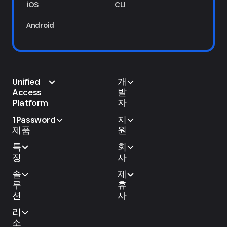
iOS
CLI
Android
Unified
개
Access
발
Platform
자
1Password
지
제품
원
특
회
징
사
솔
제
루
휴
션
사
리
소