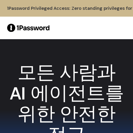
Skip to Main Content
1Password Privileged Access: Zero standing privileges fo
모든 사람과
AI 에이전트를
위한 안전한