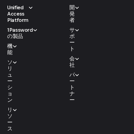
Unified
開
Access
発
Platform
者
1Password
サ
の製品
ポ
ー
機
ト
能
会
ソ
社
リ
ュ
パ
ー
ー
シ
ト
ョ
ナ
ン
ー
リ
ソ
ー
ス