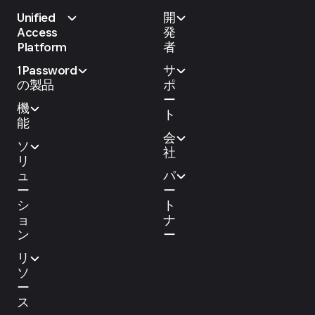
Unified
開
Access
発
Platform
者
1Password
サ
の製品
ポ
ー
機
ト
能
会
ソ
社
リ
ュ
パ
ー
ー
シ
ト
ョ
ナ
ン
ー
リ
ソ
ー
ス