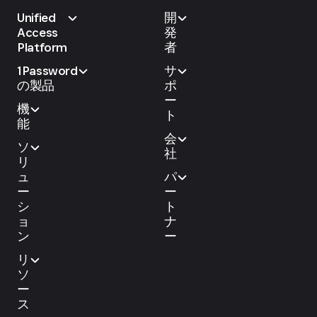
Unified
開
Access
発
Platform
者
1Password
サ
の製品
ポ
ー
機
ト
能
会
ソ
社
リ
ュ
パ
ー
ー
シ
ト
ョ
ナ
ン
ー
リ
ソ
ー
ス