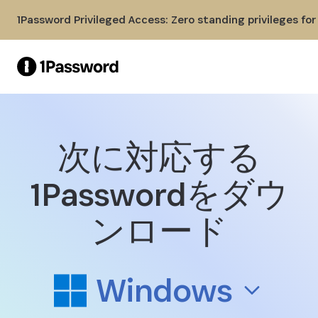
Skip to Main Content
1Password Privileged Access: Zero standing privileges fo
次に対応する
Windows用1Passwordをダウ
1Passwordをダウ
ンロード
Windows