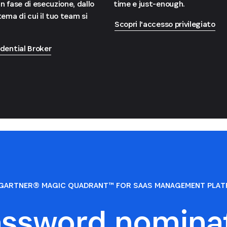
n fase di esecuzione, dallo
time e just-enough.
ema di cui il tuo team si
Scopri l'accesso privilegiato
dential Broker
GARTNER® MAGIC QUADRANT™ FOR SAAS MANAGEMENT PLA
assword nomin