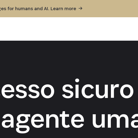
ges for humans and AI. Learn
more
esso sicuro
 agente um