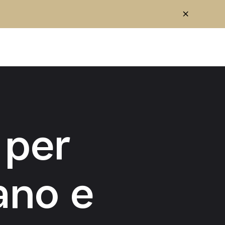
 per
ano e