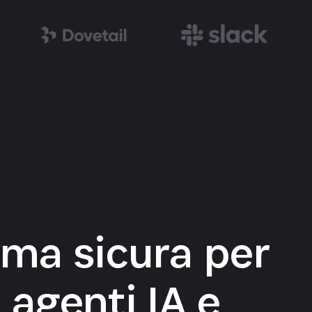
rma sicura per
 agenti IA e