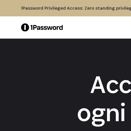
Skip to Main Content
1Password Privileged Access: Zero standing privile
Acc
ogni