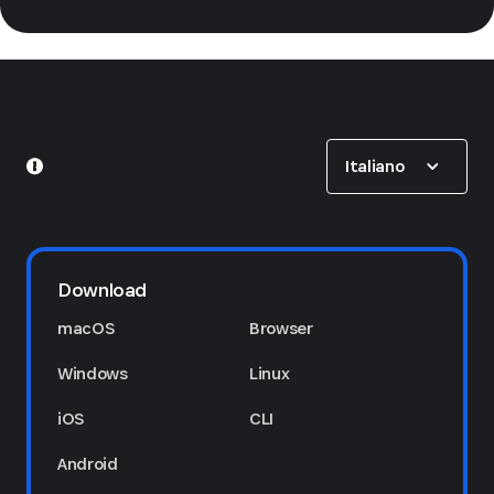
Show options
Italiano
Download
macOS
Browser
Windows
Linux
iOS
CLI
Android