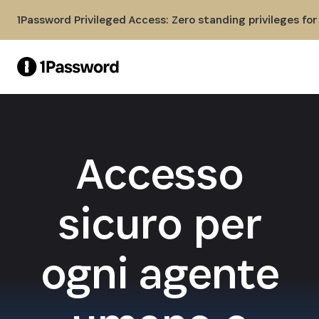
Skip to Main Content
1Password Privileged Access: Zero standing privileges fo
Accesso
sicuro per
ogni agente