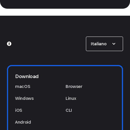
Show options
Italiano
Download
macOS
Browser
Windows
Linux
iOS
CLI
Android