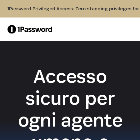
Skip to Main Content
1Password Privileged Access: Zero standing privileges fo
Accesso
sicuro per
ogni agente