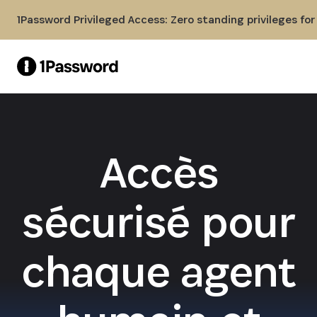
Skip to Main Content
1Password Privileged Access: Zero standing privileges fo
Accès
sécurisé pour
chaque agent