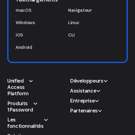
macOS
Navigateur
Windows
Linux
iOS
CLI
Android
Unified
Développeurs
Access
Assistance
Platform
Entreprise
Produits
1Password
Partenaires
Les
fonctionnalités