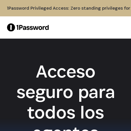
Skip to Main Content
1Password Privileged Access: Zero standing privileges fo
Acceso
seguro para
todos los