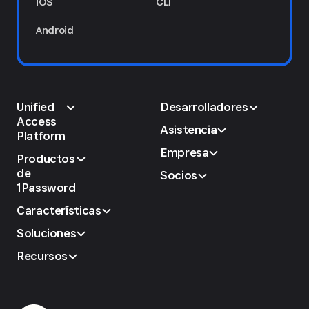
iOS
CLI
Android
Unified
Desarrolladores
Access
Asistencia
Platform
Empresa
Productos
de
Socios
1Password
Características
Soluciones
Recursos