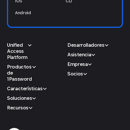
iOS
CLI
Android
Unified
Desarrolladores
Access
Asistencia
Platform
Empresa
Productos
de
Socios
1Password
Características
Soluciones
Recursos