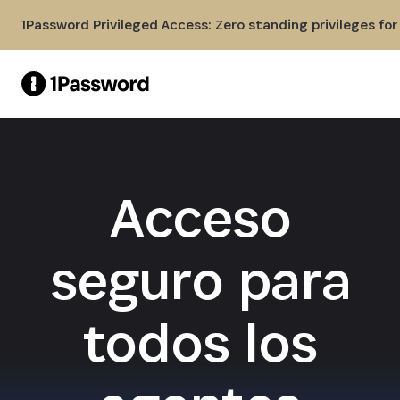
Skip to Main Content
1Password Privileged Access: Zero standing privileges fo
Acceso
seguro para
todos los