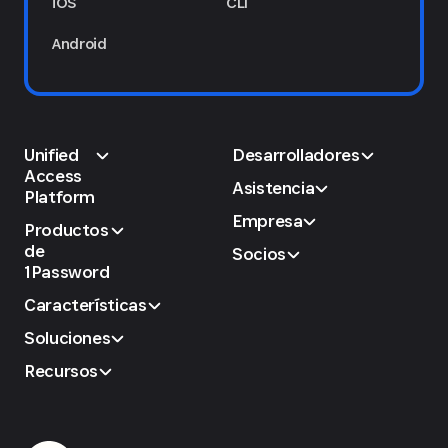
iOS
CLI
Android
Unified
Desarrolladores
Access
Asistencia
Platform
Empresa
Productos
de
Socios
1Password
Características
Soluciones
Recursos