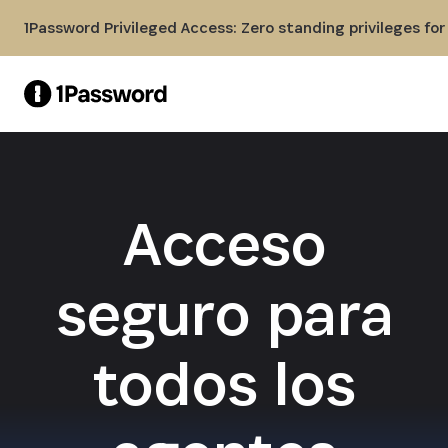
Skip to Main Content
1Password Privileged Access: Zero standing privileges fo
Acceso
seguro para
todos los