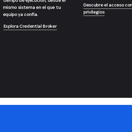
tiempo de ejecución, desde el
Descubre el acceso co
mismo sistema en el que tu
privilegios
equipo ya confía.
Explora Credential Broker