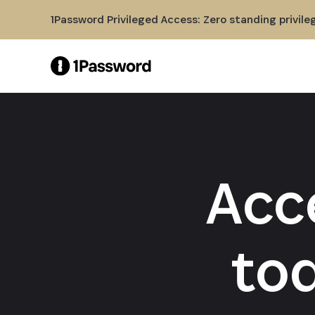
Skip to Main Content
1Password Privileged Access: Zero standing privile
Acc
to