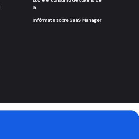
sobre el consumo de tokens de
n
IA.
Infórmate sobre SaaS Manager