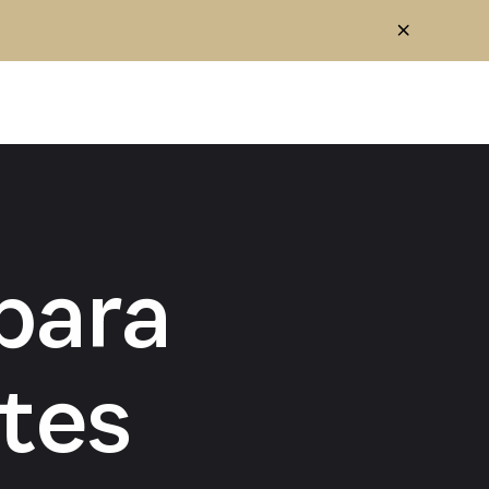
para
tes