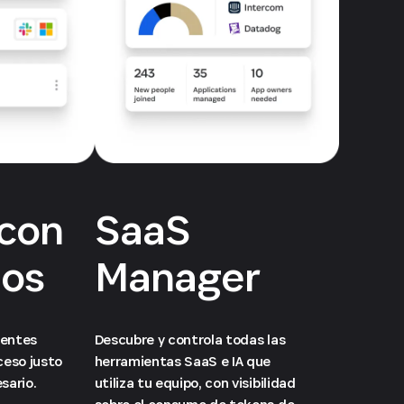
con
SaaS
ios
Manager
nentes
Descubre y controla todas las
ceso justo
herramientas SaaS e IA que
sario.
utiliza tu equipo, con visibilidad