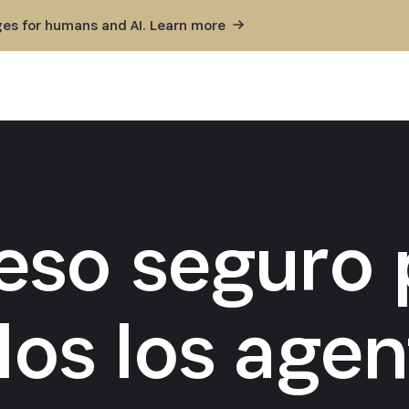
ges for humans and AI. Learn
more
eso seguro 
dos los agen