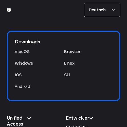
Show options
Deutsch
Downloads
macOS
Browser
Windows
Linux
iOS
CLI
Android
Unified
Entwickler
Access