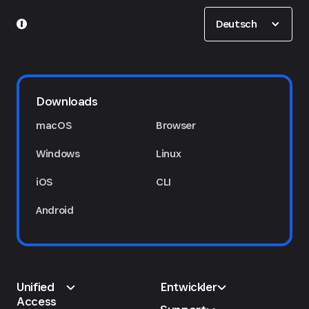
Show options
Deutsch
Downloads
macOS
Browser
Windows
Linux
iOS
CLI
Android
Unified
Entwickler
Access