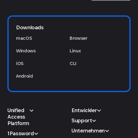
Downloads
macOS
Browser
Windows
Linux
iOS
CLI
Android
Unified
Entwickler
Access
Support
Platform
Unternehmen
1Password