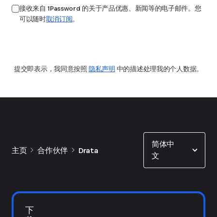
接收来自 1Password 的关于产品优惠、新闻等的电子邮件。您
可以随时
取消订阅
。
提交
提交即表示，我同意按照
隐私声明
中的描述处理我的个人数据。
Show options
简体中
主页
合作伙伴
Drata
文
下