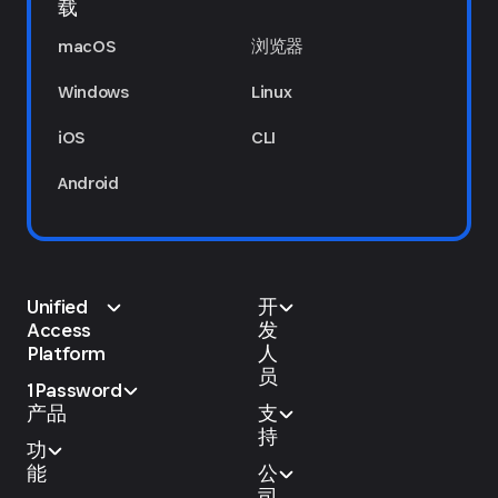
载
macOS
浏览器
Windows
Linux
iOS
CLI
Android
Unified
开
Access
发
Platform
人
员
1Password
产品
支
持
功
能
公
司