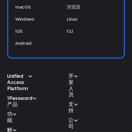
macOS
浏览器
Windows
Linux
iOS
CLI
Android
Unified
开
Access
发
Platform
人
员
1Password
产品
支
持
功
能
公
司
解