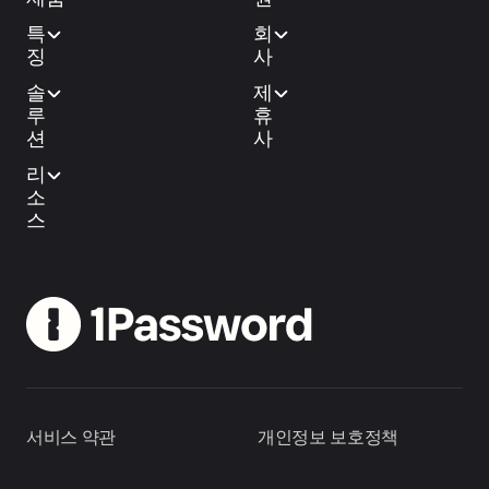
특
회
징
사
솔
제
루
휴
션
사
리
소
스
서비스 약관
개인정보 보호정책