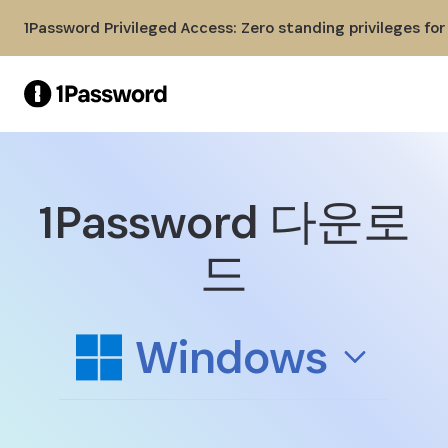
Skip to Main Content
1Password Privileged Access: Zero standing privileges fo
1Password 다운로
Windows용 1Password 다운로
드
Windows