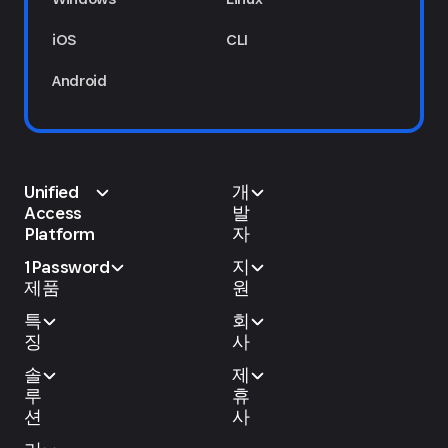
iOS
CLI
Android
Unified
개
Access
발
Platform
자
1Password
지
제품
원
특
회
징
사
솔
제
루
휴
션
사