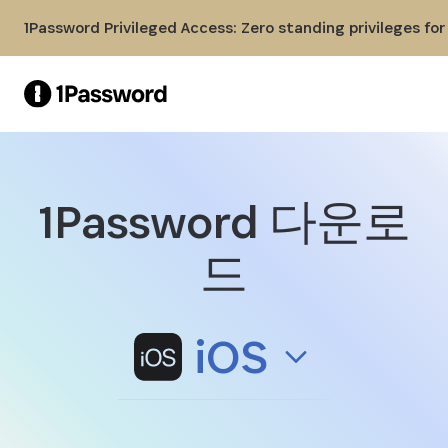
Skip to Main Content
1Password Privileged Access: Zero standing privileges fo
1Password 다운로
iOS용 1Password 다운로드
드
iOS