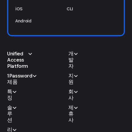
iOS
CLI
Android
Unified
개
Access
발
Platform
자
1Password
지
제품
원
특
회
징
사
솔
제
루
휴
션
사
리