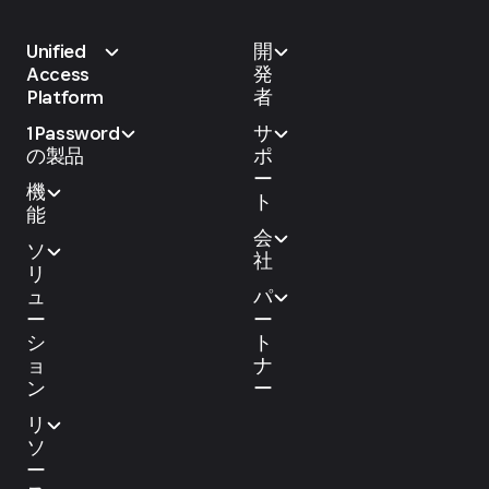
Unified
開
Access
発
Platform
者
1Password
サ
の製品
ポ
ー
機
ト
能
会
ソ
社
リ
ュ
パ
ー
ー
シ
ト
ョ
ナ
ン
ー
リ
ソ
ー