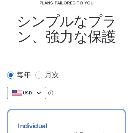
PLANS TAILORED TO YOU
シンプルなプラ
ン、強力な保護
毎年
月次
USD
Tooltip:
Data stored in your currency's region
Individual