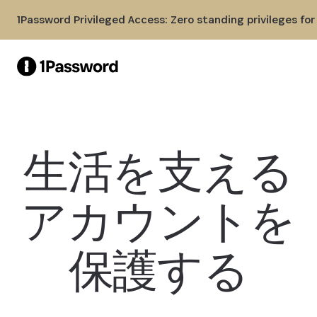
Skip to Main Content
1Password Privileged Access: Zero standing privileges fo
生活を支える
アカウントを
保護する