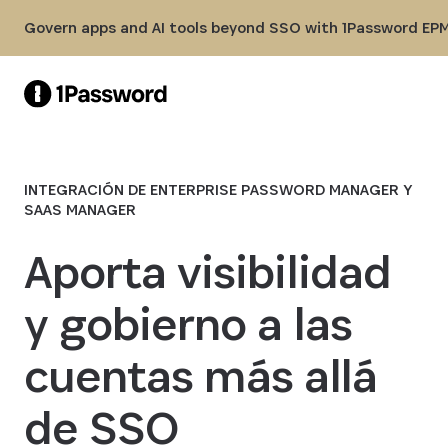
Skip to Main Content
Govern apps and AI tools beyond SSO with 1Password EPM
INTEGRACIÓN DE ENTERPRISE PASSWORD MANAGER Y
SAAS MANAGER
Aporta visibilidad
y gobierno a las
cuentas más allá
de SSO