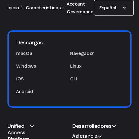
Show options
Account
Español
Inicio
Características
Governance
Descargas
macOS
Navegador
Windows
Linux
iOS
CLI
Android
Unified
Desarrolladores
Access
Asistencia
Platform