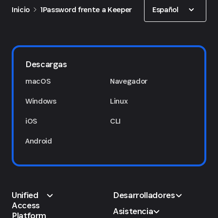
Show options
Español
Inicio
1Password frente a Keeper
Descargas
macOS
Navegador
Windows
Linux
iOS
CLI
Android
Unified
Desarrolladores
Access
Asistencia
Platform