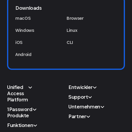
Downloads
macOS
Browser
Windows
Linux
iOS
CLI
Android
Unified
Entwickler
Access
Support
Platform
Unternehmen
1Password
Produkte
Partner
Funktionen